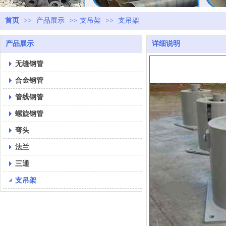
首页
>>
产品展示
>>
支吊架
>>
支吊架
产品展示
详细说明
无缝钢管
合金钢管
管线钢管
螺旋钢管
弯头
法兰
三通
支吊架